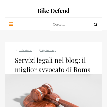
Salta
Bike Defend
al
contenuto
Ricerca
per:
di:
redazione
Servizi legali nel blog: il
miglior avvocato di Roma