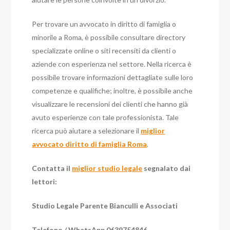
Per trovare un avvocato in diritto di famiglia o
minorile a Roma, è possibile consultare directory
specializzate online o siti recensiti da clienti o
aziende con esperienza nel settore. Nella ricerca è
possibile trovare informazioni dettagliate sulle loro
competenze e qualifiche; inoltre, è possibile anche
visualizzare le recensioni dei clienti che hanno già
avuto esperienze con tale professionista. Tale
ricerca può aiutare a selezionare il
miglior
avvocato diritto di famiglia Roma
.
Contatta il
miglior studio legale
segnalato dai
lettori:
Studio Legale Parente Bianculli e Associati
Telefono / WhatsApp 0639754846