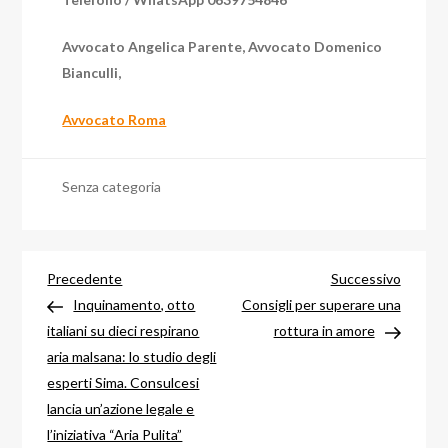
Avvocato Angelica Parente, Avvocato Domenico
Bianculli,
Avvocato Roma
Senza categoria
Navigazione
Articolo
Articol
Precedente
Successivo
precedente
success
Inquinamento, otto
Consigli per superare una
articoli
italiani su dieci respirano
rottura in amore
aria malsana: lo studio degli
esperti Sima. Consulcesi
lancia un’azione legale e
l’iniziativa “Aria Pulita”