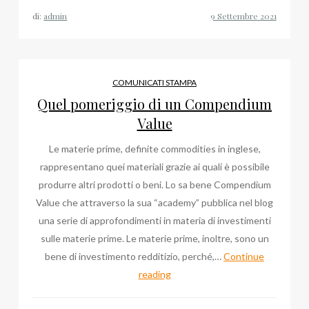
Firenze!
di:
admin
Roberto
Berti
e
Bruno
COMUNICATI STAMPA
Mafrici
Quel pomeriggio di un Compendium
per
Value
l’Avvoca
Le materie prime, definite commodities in inglese,
in
rappresentano quei materiali grazie ai quali è possibile
Chiesa
produrre altri prodotti o beni. Lo sa bene Compendium
Value che attraverso la sua “academy” pubblica nel blog
una serie di approfondimenti in materia di investimenti
sulle materie prime. Le materie prime, inoltre, sono un
bene di investimento redditizio, perché,…
Continue
Quel
reading
pomeriggio