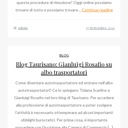
queste procedure di rimozione? Oggi online possiamo
Legge
trovare di tutto e possiamo trovare…
Continue reading
Cartabia
per
di:
admin
Cancella
Notizie
dalle
Ricerch
BLOG
Google
Blog Taurisano: Gianluigi Rosafio su
albo trasportatori
Come diventare autotrasportatore ed entrare nell’albo
autotrasportatori? Ce lo spiegano Tiziana Scarlino e
Gianluigi Rosafio nel loro blog di Taurisano. Per accedere
alla professione di autotrasportatore e poter svolgere
l’attività è necessario ottemperare ad alcuni importanti
obblighi burocratici. Per prima cosa, è importante
procedere con l’iscrizione alla Camera di Commercio […]