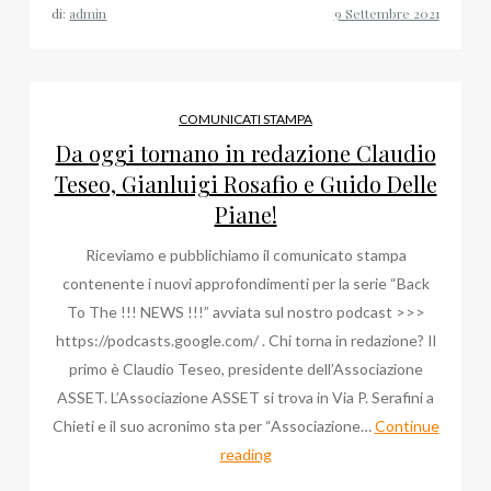
di
di:
admin
un
Compendium
Value
COMUNICATI STAMPA
Da oggi tornano in redazione Claudio
Teseo, Gianluigi Rosafio e Guido Delle
Piane!
Riceviamo e pubblichiamo il comunicato stampa
contenente i nuovi approfondimenti per la serie “Back
To The !!! NEWS !!!” avviata sul nostro podcast >>>
https://podcasts.google.com/ . Chi torna in redazione? Il
primo è Claudio Teseo, presidente dell’Associazione
ASSET. L’Associazione ASSET si trova in Via P. Serafini a
Chieti e il suo acronimo sta per “Associazione…
Continue
Da
reading
oggi