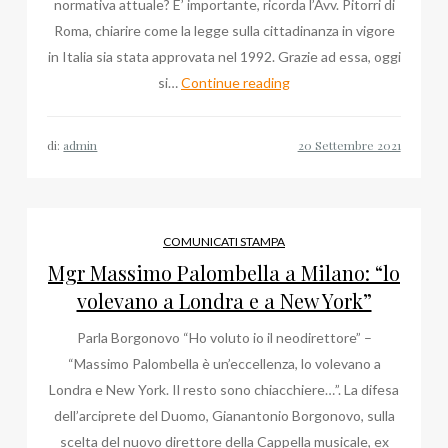
normativa attuale? E’ importante, ricorda l’Avv. Pitorri di
Roma, chiarire come la legge sulla cittadinanza in vigore
in Italia sia stata approvata nel 1992. Grazie ad essa, oggi
Due
si…
Continue reading
aspetti
di
di:
admin
Roma
con
l’Avv
Pitorri
COMUNICATI STAMPA
Iacopo
Mgr Massimo Palombella a Milano: “lo
Maria
volevano a Londra e a New York”
Parla Borgonovo “Ho voluto io il neodirettore” –
“Massimo Palombella è un’eccellenza, lo volevano a
Londra e New York. Il resto sono chiacchiere…”. La difesa
dell’arciprete del Duomo, Gianantonio Borgonovo, sulla
scelta del nuovo direttore della Cappella musicale, ex