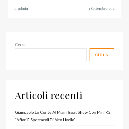
tornano
di:
admin
in
redazione
Claudio
Teseo,
Gianluigi
Cerca
Rosafio
CERCA
e
Guido
Delle
Piane!
Articoli recenti
Giampaolo Lo Conte Al Miami Boat Show Con Mini K2,
“affari E Spettacoli Di Alto Livello”