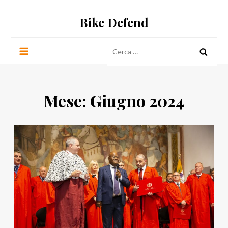
Salta
Bike Defend
al
contenuto
Ricerca
per:
Mese:
Giugno 2024