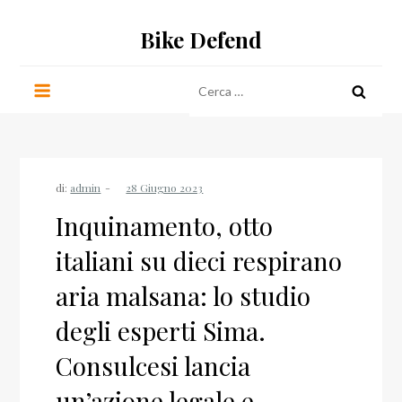
Salta
Bike Defend
al
contenuto
Ricerca
per:
di:
admin
Inquinamento, otto
italiani su dieci respirano
aria malsana: lo studio
degli esperti Sima.
Consulcesi lancia
un’azione legale e