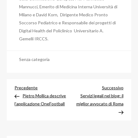
Mannucci, Emerito di Medicina Interna Università di
Milano e David Korn, Dirigente Medico Pronto
Soccorso Pediatrico e Responsabile dei progetti di
Digital Health del Policlinico Universitario A.
Gemelli IRCCS.
Senza categoria
Navigazione
Articolo
Articol
Precedente
Successivo
precedente
success
Pietro Mollica descrive
Servizi legali nel blog: il
articoli
l’applicazione OneFootball
miglior avvocato di Roma