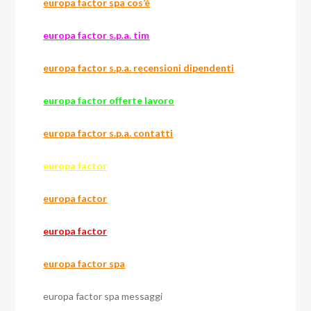
europa factor spa cos’è
europa factor s.p.a. tim
europa factor s.p.a. recensioni dipendenti
europa factor offerte lavoro
europa factor s.p.a. contatti
europa factor
europa factor
europa factor
europa factor spa
europa factor spa messaggi