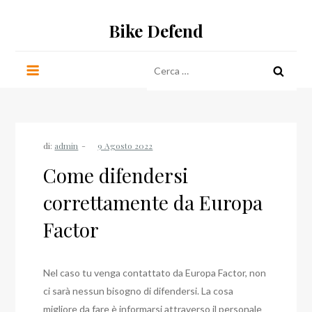
Salta
Bike Defend
al
contenuto
Ricerca
per:
di:
admin
Come difendersi
correttamente da Europa
Factor
Nel caso tu venga contattato da Europa Factor, non
ci sarà nessun bisogno di difendersi. La cosa
migliore da fare è informarsi attraverso il personale