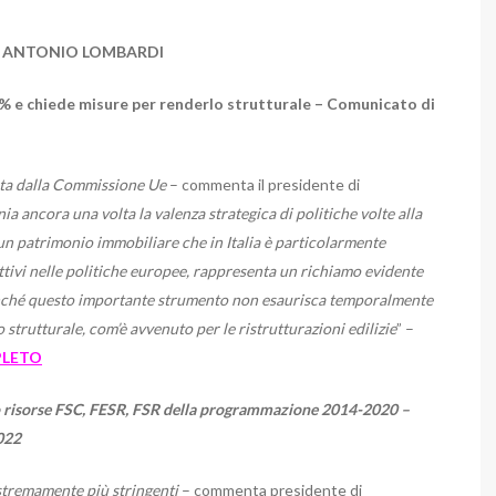
– ANTONIO LOMBARDI
 e chiede misure per renderlo strutturale
– Comunicato di
nta dalla Commissione Ue
– commenta il presidente di
ia ancora una volta la valenza strategica di politiche volte alla
 un patrimonio immobiliare che in Italia è particolarmente
ettivi nelle politiche europee, rappresenta un richiamo evidente
ffinché questo importante strumento non esaurisca temporalmente
o strutturale, com’è avvenuto per le ristrutturazioni edilizie
” –
PLETO
hio risorse FSC, FESR, FSR della programmazione 2014-2020 –
2022
stremamente più stringenti
– commenta presidente di