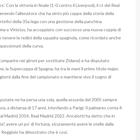
os’.
Con la vittoria in finale (1-0 contro il Liverpool), il ct del Real
nendo l’allenatore che ha vinto più coppe della storia della
rtefici della 35a lega con una gestione della panchina
zema e Vinicius, ha accoppiato con successo una nuova coppia di
o tenere le redini della squadra spagnola, come ricordato anche
ppassionati della curva.
 comparire nei gironi per sostituire Zidane) e ha disputato
ne, la Supercoppa di Spagna, ha tra le mani il primo titolo major,
orni dalla fine del campionato e mantiene vivo il sogno di
disputate ne ha persa una sola, quella assurda del 2005 sempre
ra, a distanza di 17 anni, trionfando a Parigi.
Il palmares conta 4
al Madrid 2014, Real Madrid 2022.
Ancelotti ha detto che in
, avere un po’ di fortuna, sicuramente avere le stelle dalla
di Reggiolo ha dimostrato che è così.