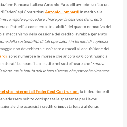
ociazione Bancaria Italiana
Antonio Patuelli
avrebbe scritto una
te di FederCepi Costruzioni
Antonio Lombardi
in merito alla
inisca regole e procedure chiare per la cessione dei crediti
ttera di Patuelli si commenta l’instabilità del quadro normativo del
 al meccanismo della cessione del credito, avrebbe generato
ione della sostenibilità di tali operazioni in termini di capienza
7 maggio non dovrebbero sussistere ostacoli all’acquisizione dei
ardi
, sono numerose le imprese che ancora oggi continuano a
li maturati. Lombardi ha insistito nel sottolineare che “
sono a
olazione, ma la tenuta dell’intero sistema, che potrebbe rimanere
nel sito internet di FederCepi Costruzioni
, la federazione di
ese vedessero subito corrisposte le spettanze per i lavori
azionale che acquisirà i crediti di imposta legati al Bonus