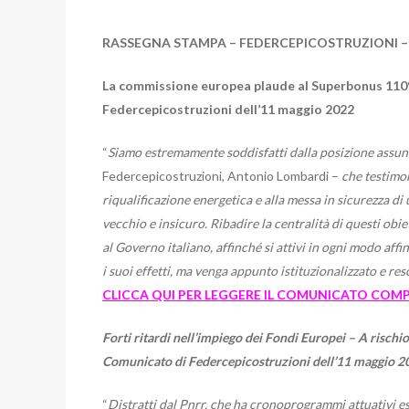
RASSEGNA STAMPA – FEDERCEPICOSTRUZIONI 
La commissione europea plaude al Superbonus 110%
Federcepicostruzioni dell’11 maggio 2022
“
Siamo estremamente soddisfatti dalla posizione assu
Federcepicostruzioni, Antonio Lombardi –
che testimon
riqualificazione energetica e alla messa in sicurezza di
vecchio e insicuro. Ribadire la centralità di questi obi
al Governo italiano, affinché si attivi in ogni modo a
i suoi effetti, ma venga appunto istituzionalizzato e res
CLICCA QUI PER LEGGERE IL COMUNICATO COM
Forti ritardi nell’impiego dei Fondi Europei – A risc
Comunicato di Federcepicostruzioni dell’11 maggio 
“
Distratti dal Pnrr, che ha cronoprogrammi attuativi e