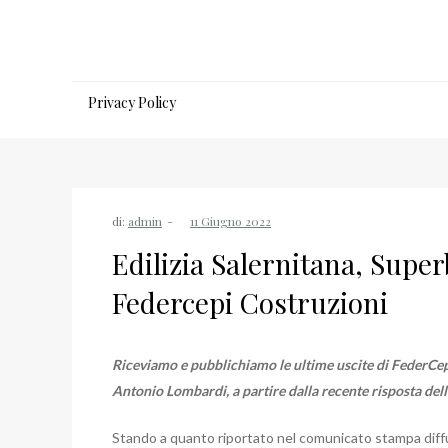
Salta
al
contenuto
Privacy Policy
di:
admin
Edilizia Salernitana, Sup
Federcepi Costruzioni
Riceviamo e pubblichiamo le ultime uscite di FederCepi
Antonio Lombardi, a partire dalla recente risposta del
Stando a quanto riportato nel comunicato stampa diffu