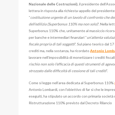
Nazionale delle Costruzioni)
, il presidente dell’Ass
lettera in risposta alla richiesta-appello del presiden
“
costituzione urgente di un tavolo di confronto che def
dell’edilizia (Superbonus 110% ma non solo)
”. Nella le
Superbonus 110% che, unitamente al massiccio ricorso
per banche e intermediari finanziari “
un’attenta valutaz
fiscale propria di tali soggetti
”. Sul piano teorico dal 1
crediti ma, nella sostanza, ha ricordato
Antonio Lomb
lavorare nell’impossibilità di monetizzare i crediti fisca
rischio non solo l’efficacia di questi strumenti di agev
strozzato dalle difficoltà di cessione di tali crediti
”.
Come si legge nell’area dedicata al Superbonus 110%
Antonio Lombardi, con l’obiettivo di far sì che le impr
eseguiti, ha stipulato un accordo con primaria società n
Ristrutturazione 110% previsto dal Decreto Rilancio