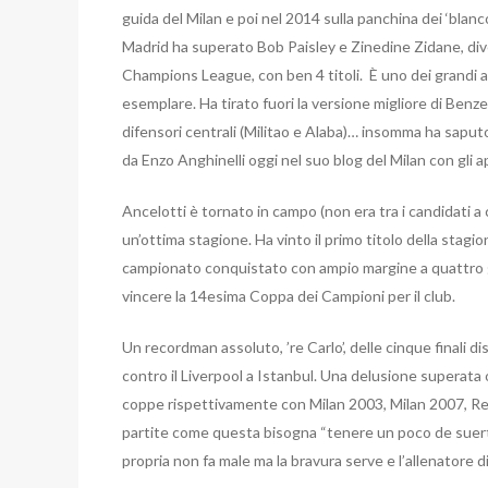
guida del Milan e poi nel 2014 sulla panchina dei ‘blanc
Madrid ha superato Bob Paisley e Zinedine Zidane, dive
Champions League, con ben 4 titoli. È uno dei grandi a
esemplare. Ha tirato fuori la versione migliore di Ben
difensori centrali (Militao e Alaba)… insomma ha saput
da Enzo Anghinelli oggi nel suo blog del Milan con gli a
Ancelotti è tornato in campo (non era tra i candidati a
un’ottima stagione. Ha vinto il primo titolo della stagio
campionato conquistato con ampio margine a quattro gi
vincere la 14esima Coppa dei Campioni per il club.
Un recordman assoluto, ’re Carlo’, delle cinque finali 
contro il Liverpool a Istanbul. Una delusione superata o
coppe rispettivamente con Milan 2003, Milan 2007, Re
partite come questa bisogna “tenere un poco de suerte”
propria non fa male ma la bravura serve e l’allenatore 