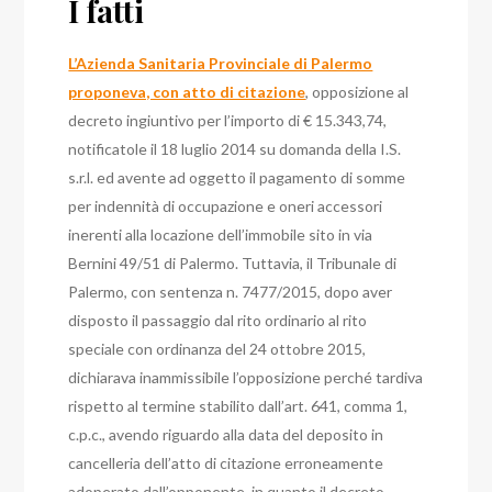
I fatti
L’Azienda Sanitaria Provinciale di Palermo
proponeva, con atto di citazione
, opposizione al
decreto ingiuntivo per l’importo di € 15.343,74,
notificatole il 18 luglio 2014 su domanda della I.S.
s.r.l. ed avente ad oggetto il pagamento di somme
per indennità di occupazione e oneri accessori
inerenti alla locazione dell’immobile sito in via
Bernini 49/51 di Palermo.
Tuttavia, il Tribunale di
Palermo, con sentenza n. 7477/2015, dopo aver
disposto il passaggio dal rito ordinario al rito
speciale con ordinanza del 24 ottobre 2015,
dichiarava inammissibile l’opposizione perché tardiva
rispetto al termine stabilito dall’art. 641, comma 1,
c.p.c., avendo riguardo alla data del deposito in
cancelleria dell’atto di citazione erroneamente
adoperato dall’opponente, in quanto il decreto