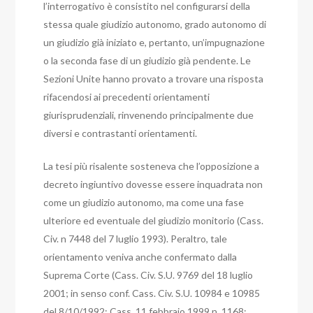
l’interrogativo è consistito nel configurarsi della
stessa quale giudizio autonomo, grado autonomo di
un giudizio già iniziato e, pertanto, un’impugnazione
o la seconda fase di un giudizio già pendente.
Le
Sezioni Unite hanno provato a trovare una risposta
rifacendosi ai precedenti orientamenti
giurisprudenziali, rinvenendo principalmente due
diversi e contrastanti orientamenti.
La tesi più risalente sosteneva che l’opposizione a
decreto ingiuntivo dovesse essere inquadrata non
come un giudizio autonomo, ma come una fase
ulteriore ed eventuale del giudizio monitorio (Cass.
Civ. n 7448 del 7 luglio 1993). Peraltro, tale
orientamento veniva anche confermato dalla
Suprema Corte (Cass. Civ. S.U. 9769 del 18 luglio
2001; in senso conf. Cass. Civ. S.U. 10984 e 10985
del 8/10/1992; Cass. 11 febbraio 1999 n. 1168;