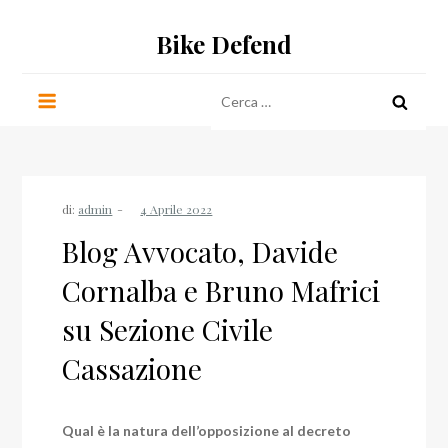
Salta
Bike Defend
al
contenuto
Ricerca
per:
di:
admin
Blog Avvocato, Davide
Cornalba e Bruno Mafrici
su Sezione Civile
Cassazione
Qual è la natura dell’opposizione al decreto