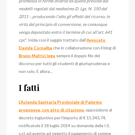
promossa in forme diverse da quelle previste dai
modelli regolati dal medesimo D. Lgs. N. 150 del
2011 -, producendo l’atto gli effetti del ricorso, in
virtù del principio di conversione, se comunque
venga depositato entro il termine di cui all’art. 641
cpc
”. Inizia così il saggio trattato dall’
Avvocato
Davide Cornalba
che in collaborazione con il blog di
Bruno Mafrici lega
sempre il doppio filo del
discorso per tutti gli studenti di giurisprudenza e
non solo. E allora…
I fatti
L’Azienda Sanitaria Provinciale di Palermo
proponeva, con atto di citazione
, opposizione al
decreto ingiuntivo per l’importo di € 15.343,74,
notificatole il 18 luglio 2014 su domanda della I.S.
s.r.l. ed avente ad oggetto il pagamento di somme