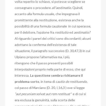
volta reperito lo schiavo, si potesse scegliere se
consegnare o procedere
all’aestimatio.
Quindi,
accanto alla formula usuale, che impegnava il
promittente alla restituzione, esisteva anche la
possibilità di una formula cauzionale in cui operasse,
per il debitore, l’opzione fra
restitutio
ed
aestimatio?
Al riguardo i pareri dei critici sono discordanti; alcuni
adottano la conferma dell’esistenza di tale
situazione, il paragrafo successivo (D. 30,47,3) in cui
Ulpiano propone l’alternativa ma, i più,
ritengono che il passo presenti possibili
interpolazioni proprio nella parte di esso, che qui
interessa.
La questione sembra richiamare il
problema sorto
, in tema di
cautio de restituendo,
col passo di Marciano (D. 20, I,16,3 ) ove si legge
“aut pecuniam solvat aut rem restituat
” e di cui si
era esclusa la genuinità, sulla scorta delle