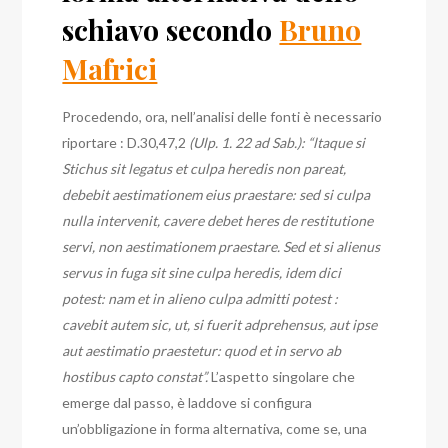
schiavo secondo
Bruno
Mafrici
Procedendo, ora, nell’analisi delle fonti è necessario
riportare : D.30,47,2
(Ulp. 1. 22 ad Sab.): “ltaque si
Stichus sit legatus et culpa heredis non pareat,
debebit aestimationem eius praestare: sed si culpa
nulla intervenit, cavere debet heres de restitutione
servi, non aestimationem praestare.
Sed et si alienus
servus in fuga sit sine culpa heredis, idem dici
potest: nam et in alieno culpa admitti potest :
cavebit autem sic, ut, si fuerit adprehensus, aut ipse
aut aestimatio praestetur: quod et in servo ab
hostibus capto constat”.
L’aspetto singolare che
emerge dal passo, è laddove si configura
un’obbligazione in forma alternativa, come se, una