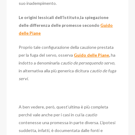
suo inadempimento.
Le origini lessicali dell’istituto,la spiegazione
delle differenza delle promesse secondo
Guido
delle Piane
Proprio tale configurazione della cauzione prestata
per la fuga del servo, osserva
Guido delle Piane
,
ha
indotto a denominarla
cautio de persequendo servo,
in alternativa alla più generica dicitura
cautio de fuga
servi.
A ben vedere, però, quest’ultima è più completa
perché vale anche per i casi in cui la
cautio
contenesse una promessa in parte diversa. L’ipotesi
suddetta, infatti, è documentata dalle fonti e