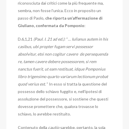
riconosciuta dai critici come la più frequente ma,
sembra, non fosse l’unica. Ecco in proposito un
passo di Paolo,
che riporta un’affermazione di
Giuliano, confermata da Pomponio
:
D.6,1,21
(Paul. I. 21 ad ed.):
“…
Iulianus autem in his
casibus, ubi propter fugam servi possessor
absolvitur, etsi non cogitur cavere de persequenda
re, tamen cavere debere possessorem, si rem
nanctus fuerit, ut eam restituat, idque Pomponius
libro trigensimo quarto variarum lectionum probat
quod verius est.
” In esso si tratta la questione del
possesso dello schiavo fuggito e, nell’ipotesi di
assoluzione del possessore, si sostiene che questi
dovesse promettere che, qualora trovasse lo
schiavo, lo avrebbe restituito.
Contenuto della
cautio
sarebbe, pertanto, la sola