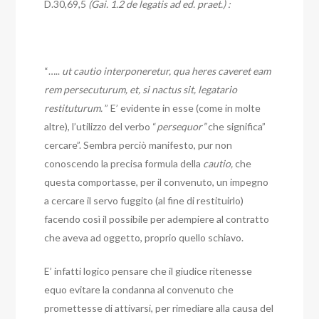
D.30,69,5
(Gai. 1.2 de legatis ad ed. praet.) :
“…..
ut cautio interponeretur, qua heres caveret eam
rem persecuturum, et, si nactus sit, legatario
restituturum.
” E’ evidente in esse (come in molte
altre), l’utilizzo del verbo “
persequor”
che significa”
cercare”. Sembra perciò manifesto, pur non
conoscendo la precisa formula della
cautio,
che
questa comportasse, per il convenuto, un impegno
a cercare il servo fuggito (al fine di restituirlo)
facendo così il possibile per adempiere al contratto
che aveva ad oggetto, proprio quello schiavo.
E’ infatti logico pensare che il giudice ritenesse
equo evitare la condanna al convenuto che
promettesse di attivarsi, per rimediare alla causa del