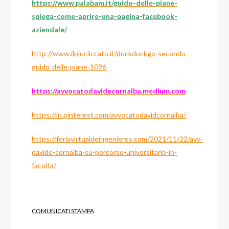
https://www.palabam.it/guido-delle-piane-
spiega-come-aprire-una-pagina-facebook-
aziendale/
http://www.ilpiucliccato.it/duckduckgo-secondo-
guido-delle-piane-1096
https://avvocatodavidecornalba.medium.com
https://in.pinterest.com/avvocatodavidcornalba/
https://feriavirtualdeingenieros.com/2021/11/22/avv-
davide-cornalba-su-percorso-universitario-in-
facolta/
COMUNICATI STAMPA