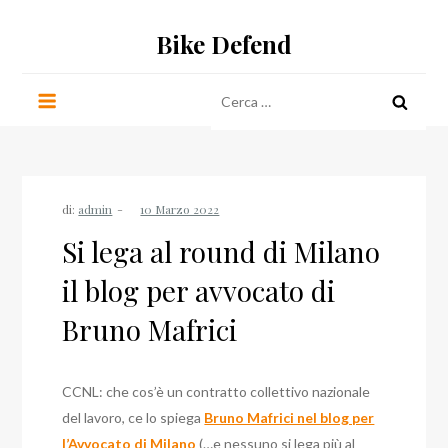
Salta
Bike Defend
al
contenuto
Ricerca
per:
di:
admin
Si lega al round di Milano
il blog per avvocato di
Bruno Mafrici
CCNL: che cos’è un contratto collettivo nazionale
del lavoro, ce lo spiega
Bruno Mafrici nel blog per
l’Avvocato di Milano
(…e nessuno si lega più al