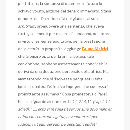
per l’attore, la speranza di ottenere in futuro lo
schiavo voluto, anziché del denaro immediato. Stava
dunque alla discrezionalità del giudice, al suo
arbitrium,
promuovere una sentenza, che aveva
tutti gli elementi per essere di condanna, od optare,
in virtù di esigenze equitative, per la prestazione
della
cautio.
In proposito, aggiunge
Bruno Mafrici
che Giomaro opta per la prima ipotesi; tale
convinzione, sebbene astrattamente condivisibile,
deriva da una deduzione personale dell’autrice. Ma,
ammettendo che si risolvesse per quest’ultima
ipotesi, qual era l’effettivo impegno che con essa il
promittente assumeva? Cosa prometteva di fare?
Ecco al riguardo alcune fonti : D.4,2,14,11
(Ulp. l. 11
ad ed):
” ….
ergo si in fuga sit servus sine dolo malo et
culpa eius cum quo agetur, cavendum est per
iudicem, ut eum servum persecutum reddat
”