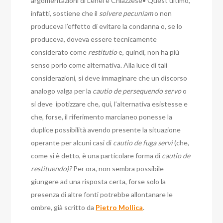
argomentazioni di Lenel e Chiazzese• Quest’ultimo,
infatti, sostiene che il
solvere pecuniam
o non
produceva l’effetto di evitare la condanna o, se lo
produceva, doveva essere tecnicamente
considerato come
restitutio
e, quindi, non ha più
senso porlo come alternativa. Alla luce di tali
considerazioni, si deve immaginare che un discorso
analogo valga per la
cautio de persequendo servo
o
si deve ipotizzare che, qui, l’alternativa esistesse e
che, forse, il riferimento marcianeo ponesse la
duplice possibilità avendo presente la situazione
operante per alcuni casi di
cautio de fuga servi
(che,
come si è detto, è una particolare forma di
cautio de
restituendo)?
Per ora, non sembra possibile
giungere ad una risposta certa, forse solo la
presenza di altre fonti potrebbe allontanare le
ombre, già scritto da
Pietro Mollica
.