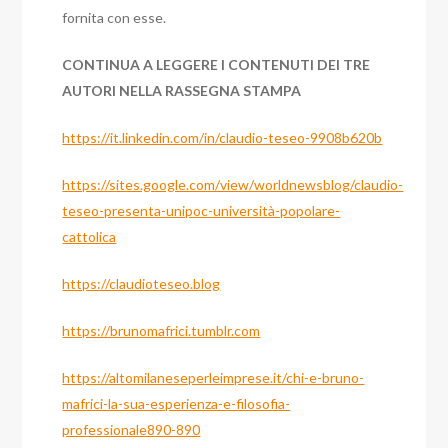
fornita con esse.
CONTINUA A LEGGERE I CONTENUTI DEI TRE
AUTORI NELLA RASSEGNA STAMPA
https://it.linkedin.com/in/claudio-teseo-9908b620b
https://sites.google.com/view/worldnewsblog/claudio-
teseo-presenta-unipoc-università-popolare-
cattolica
https://claudioteseo.blog
https://brunomafrici.tumblr.com
https://altomilaneseperleimprese.it/chi-e-bruno-
mafrici-la-sua-esperienza-e-filosofia-
professionale890-890