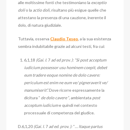
alle moltissime fonti che testimoniano la
exceptio
doli
o la
actio doli,
risultano più esigue quelle che
attestano la presenza di una cauzione, inerente il
dolo, di natura giudiziale.
Tuttavia, osserva
Claudio Teseo
, a la sua esistenza
sembra indubitabile grazie ad alcuni testi, fra cui:
6,1,18
(Gai. I.
7
ad ed prov. ): “Si post acceptum
iudicium possessor usu hominem coepit, debet
eum tradere eoque nomine de dolo cavere:
periculum est enim ne eum ve/ pigneraverit ve/
manumiserit”.
Dove ricorre espressamente la
dicitura ”
de dolo cavere
“, ambientata
post
acceptum iudicium
e quindi nel contesto
processuale di competenza del giudice.
D.6,1,20
(Gai. l.
7
ad ed. prov. ):
“…
ltaque partus