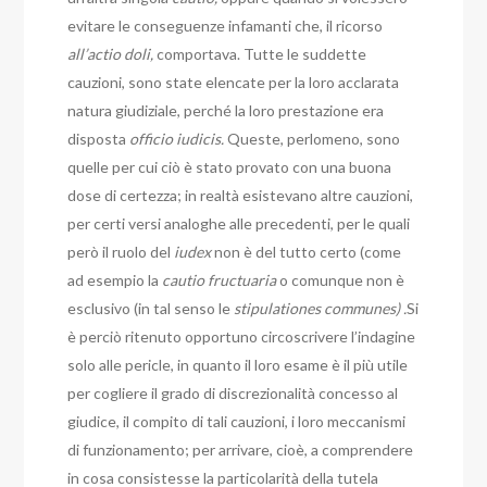
evitare le conseguenze infamanti che, il ricorso
all’actio doli,
comportava.
Tutte le suddette
cauzioni, sono state elencate per la loro acclarata
natura giudiziale, perché la loro prestazione era
disposta
officio iudicis.
Queste, perlomeno, sono
quelle per cui ciò è stato provato con una buona
dose di certezza; in realtà esistevano altre cauzioni,
per certi versi analoghe alle precedenti, per le quali
però il ruolo del
iudex
non è del tutto certo (come
ad esempio la
cautio fructuaria
o comunque non è
esclusivo (in tal senso le
stipulationes communes) .
Si
è perciò ritenuto opportuno circoscrivere l’indagine
solo alle pericle, in quanto il loro esame è il più utile
per cogliere il grado di discrezionalità concesso al
giudice, il compito di tali cauzioni, i loro meccanismi
di funzionamento; per arrivare, cioè, a comprendere
in cosa consistesse la particolarità della tutela