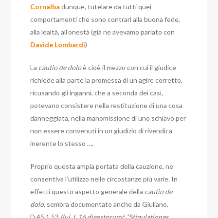
Cornalba
dunque, tutelare da tutti quei
comportamenti che sono contrari alla buona fede,
alla lealtà, all’onestà (già ne avevamo parlato con
Davide Lombardi
)
La
cautio de dolo
è cioè il mezzo con cui il giudice
richiede alla parte la promessa di un agire corretto,
ricusando gli inganni, che a seconda dei casi,
potevano consistere nella restituzione di una cosa
danneggiata, nella manomissione di uno schiavo per
non essere convenuti in un giudizio di rivendica
inerente lo stesso ….
Proprio questa ampia portata della cauzione, ne
consentiva l’utilizzo nelle circostanze più varie. In
effetti questo aspetto generale della
cautio de
dolo,
sembra documentato anche da Giuliano.
D.45,1,53
(lui. I. 16 digestorum/: “Stipulationes