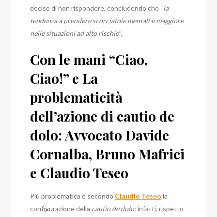
deciso di non rispondere, concludendo che “
la
tendenza a prendere scorciatoie mentali è maggiore
nelle situazioni ad alto rischio
”.
Con le mani “Ciao,
Ciao!” e La
problematicità
dell’azione di cautio de
dolo: Avvocato Davide
Cornalba, Bruno Mafrici
e Claudio Teseo
Più problematica è secondo
Claudio Teseo
la
configurazione della
cautio de dolo;
infatti, rispetto