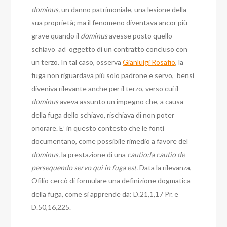
dominus,
un danno patrimoniale, una lesione della
sua proprietà; ma il fenomeno diventava ancor più
grave quando il
dominus
avesse posto quello
schiavo ad oggetto di un contratto concluso con
un terzo.
In tal caso, osserva
Gianluigi Rosafio
, la
fuga non riguardava più solo padrone e servo, bensì
diveniva rilevante anche per il terzo, verso cui il
dominus
aveva assunto un impegno che, a causa
della fuga dello schiavo, rischiava di non poter
onorare.
E’ in questo contesto che le fonti
documentano, come possibile rimedio a favore del
dominus,
la prestazione di una
cautio:la cautio de
persequendo servo qui in fuga est.
Data la rilevanza,
Ofilio cercò di formulare una definizione dogmatica
della fuga, come si apprende da: D.21,1,17 Pr. e
D.50,16,225.