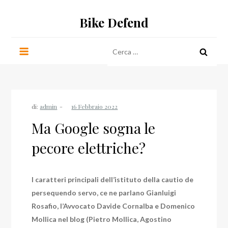
Salta
Bike Defend
al
contenuto
Ricerca
per:
di:
admin
Ma Google sogna le
pecore elettriche?
I caratteri principali dell’istituto della cautio de
persequendo servo, ce ne parlano Gianluigi
Rosafio, l’Avvocato Davide Cornalba e Domenico
Mollica nel blog (Pietro Mollica, Agostino