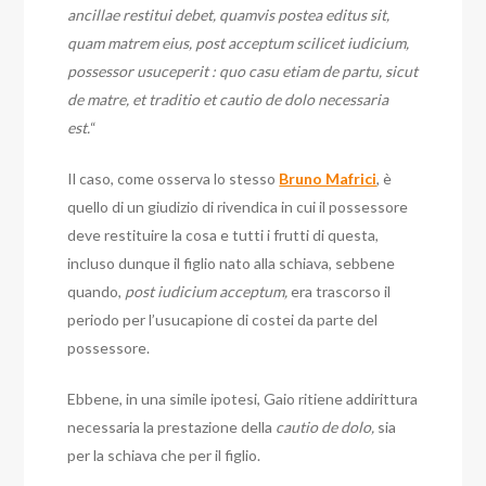
ancillae restitui debet, quamvis postea editus sit,
quam matrem eius, post acceptum scilicet iudicium,
possessor usuceperit : quo casu etiam de partu, sicut
de matre, et traditio et cautio de dolo necessaria
est.
“
Il caso, come osserva lo stesso
Bruno Mafrici
, è
quello di un giudizio di rivendica in cui il possessore
deve restituire la cosa e tutti i frutti di questa,
incluso dunque il figlio nato alla schiava, sebbene
quando,
post iudicium acceptum,
era trascorso il
periodo per l’usucapione di costei da parte del
possessore.
Ebbene, in una simile ipotesi, Gaio ritiene addirittura
necessaria la prestazione della
cautio de dolo,
sia
per la schiava che per il figlio.