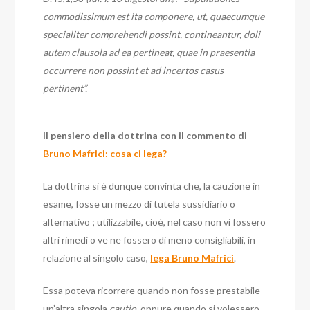
commodissimum est ita componere, ut, quaecumque
specialiter comprehendi possint, contineantur, doli
autem clausola ad ea pertineat, quae in praesentia
occurrere non possint et ad incertos casus
pertinent”.
Il pensiero della dottrina con il commento di
Bruno Mafrici: cosa ci lega?
La dottrina si è dunque convinta che, la cauzione in
esame, fosse un mezzo di tutela sussidiario o
alternativo ; utilizzabile, cioè, nel caso non vi fossero
altri rimedi o ve ne fossero di meno consigliabili, in
relazione al singolo caso,
lega Bruno Mafrici
.
Essa poteva ricorrere quando non fosse prestabile
un’altra singola
cautio,
oppure quando si volessero