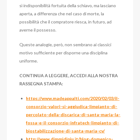
sì indisponibilità fortuita della schiavo, ma lasciano
aperta, a differenza che nel caso di morte, la
possibilità che il compratore riesca, in futuro, ad
averne il possesso.
Queste analogie, però, non sembrano ai classici
motivo sufficiente per disporne una disciplina
uniforme.
CONTINUA A LEGGERE, ACCEDI ALLA NOSTRA
RASSEGNA STAMPA:
https://www.madeappalti.com/2020/02/03/il-
consorzio-valori-si-aggiudica-limpianto-di-
percolato-della-discarica-di-santa-maria-la-
fossa-e-il-consorzio-infratech-limpianto-di-
biostabilizzazione-di-santa-maria-cv/
http://www.dimmidipiu.it/blog-domenico-